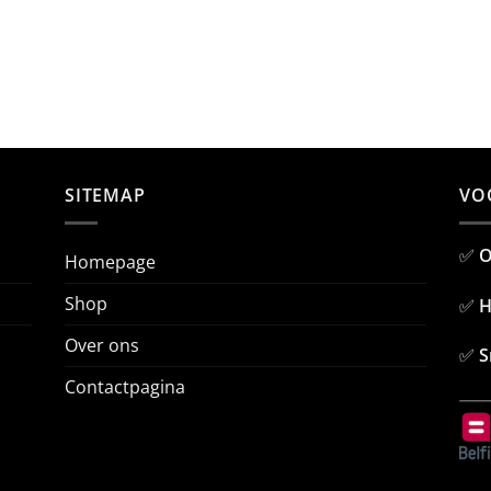
SITEMAP
VO
✅
O
Homepage
Shop
✅
H
Over ons
✅
S
Contactpagina