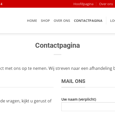
Hoofdpagina
Over ons
14
HOME
SHOP
OVER ONS
CONTACTPAGINA
LO
Contactpagina
tact met ons op te nemen. Wij streven naar een afhandeling 
MAIL ONS
Uw naam (verplicht)
 vragen, kijkt u gerust of