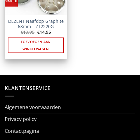
68mm
DEZENT Naafdop Graphite
68mm – ZT2220G
Oorspronkelijke
Huidige
€
19.95
€
14.95
prijs
prijs
was:
is:
TOEVOEGEN AAN
€19.95.
€14.95.
WINKELWAGEN
KLANTENSERVICE
Algemene voorwaarden
Privacy policy
Contactpagina