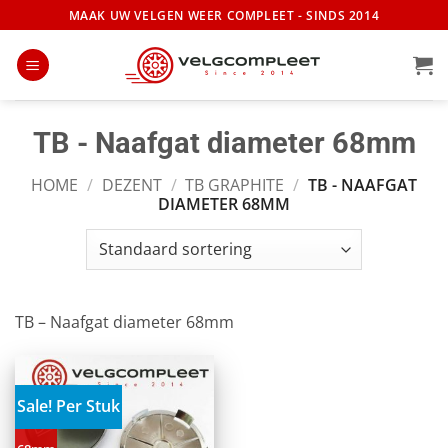
Ga
MAAK UW VELGEN WEER COMPLEET - SINDS 2014
naar
inhoud
TB - Naafgat diameter 68mm
HOME
/
DEZENT
/
TB GRAPHITE
/
TB - NAAFGAT
DIAMETER 68MM
TB – Naafgat diameter 68mm
Sale! Per Stuk