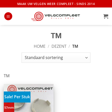
Ga
MAAK UW VELGEN WEER COMPLEET - SINDS 2014
naar
inhoud
TM
HOME
/
DEZENT
/
TM
TM
Sale! Per Stuk
57mm