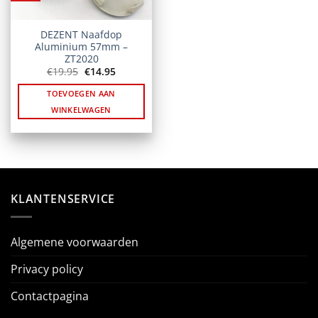
DEZENT Naafdop
Aluminium 57mm –
ZT2020
Oorspronkelijke
Huidige
€
19.95
€
14.95
prijs
prijs
was:
is:
TOEVOEGEN AAN
€19.95.
€14.95.
WINKELWAGEN
KLANTENSERVICE
Algemene voorwaarden
Privacy policy
Contactpagina