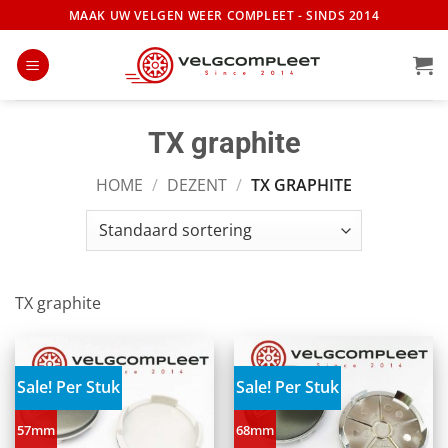
Ga
MAAK UW VELGEN WEER COMPLEET - SINDS 2014
naar
inhoud
TX graphite
HOME
/
DEZENT
/
TX GRAPHITE
TX graphite
Sale! Per Stuk
Sale! Per Stuk
57mm
68mm