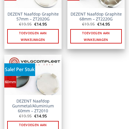
DEZENT Naafdop Graphite
DEZENT Naafdop Graphite
57mm – ZT2020G
68mm – ZT2220G
Oorspronkelijke
Huidige
Oorspronkelijke
Huidige
€
19.95
€
14.95
€
19.95
€
14.95
prijs
prijs
prijs
prijs
was:
is:
was:
is:
TOEVOEGEN AAN
TOEVOEGEN AAN
€19.95.
€14.95.
€19.95.
€14.95.
WINKELWAGEN
WINKELWAGEN
Sale! Per Stuk
60mm
DEZENT Naafdop
Gunmetal/Aluminium
60mm – ZT2010
Oorspronkelijke
Huidige
€
19.95
€
14.95
prijs
prijs
was:
is:
TOEVOEGEN AAN
€19.95.
€14.95.