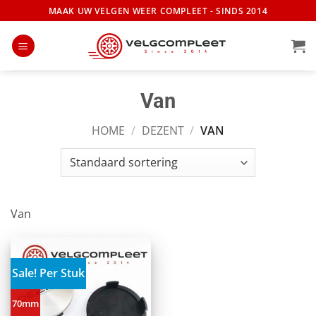
Ga
MAAK UW VELGEN WEER COMPLEET - SINDS 2014
naar
inhoud
Van
HOME
/
DEZENT
/
VAN
Van
Sale! Per Stuk
70mm