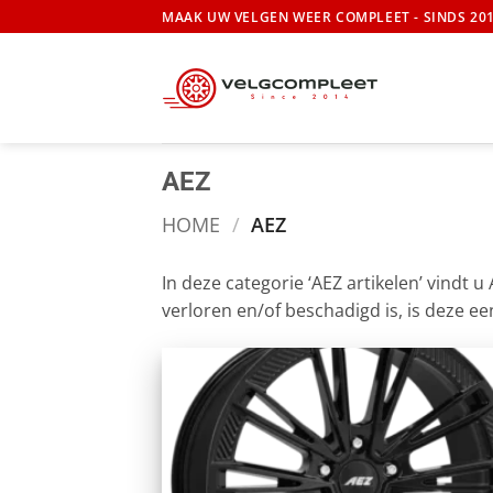
Ga
MAAK UW VELGEN WEER COMPLEET - SINDS 20
naar
inhoud
AEZ
HOME
/
AEZ
In deze categorie ‘AEZ artikelen’ vindt 
verloren en/of beschadigd is, is deze e