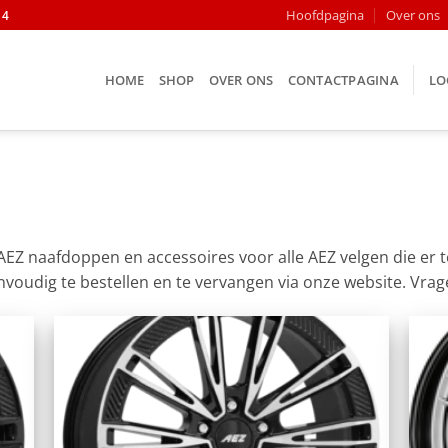
Hoofdpagina
Over ons
14
HOME
SHOP
OVER ONS
CONTACTPAGINA
LO
u AEZ naafdoppen en accessoires voor alle AEZ velgen die er
envoudig te bestellen en te vervangen via onze website. Vra