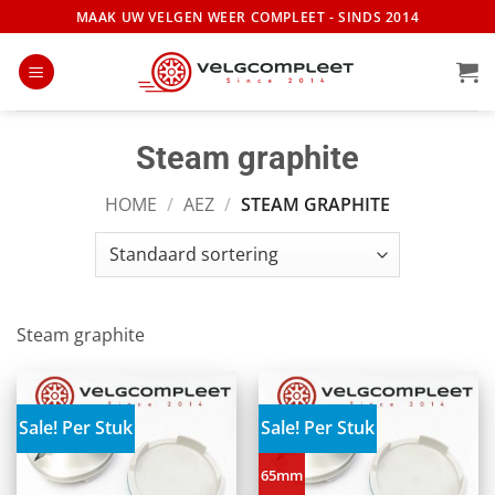
Ga
MAAK UW VELGEN WEER COMPLEET - SINDS 2014
naar
inhoud
Steam graphite
HOME
/
AEZ
/
STEAM GRAPHITE
Steam graphite
Sale! Per Stuk
Sale! Per Stuk
65mm