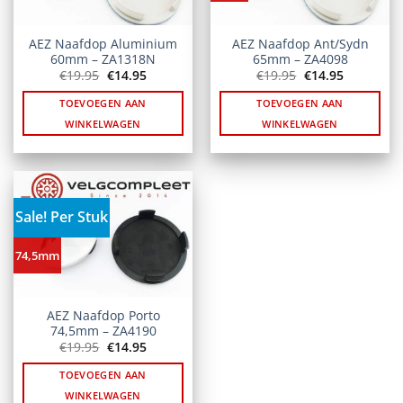
AEZ Naafdop Aluminium
AEZ Naafdop Ant/Sydn
60mm – ZA1318N
65mm – ZA4098
Oorspronkelijke
Huidige
Oorspronkelijke
Huidige
€
19.95
€
14.95
€
19.95
€
14.95
prijs
prijs
prijs
prijs
was:
is:
was:
is:
TOEVOEGEN AAN
TOEVOEGEN AAN
€19.95.
€14.95.
€19.95.
€14.95.
WINKELWAGEN
WINKELWAGEN
Sale! Per Stuk
74,5mm
AEZ Naafdop Porto
74,5mm – ZA4190
Oorspronkelijke
Huidige
€
19.95
€
14.95
prijs
prijs
was:
is:
TOEVOEGEN AAN
€19.95.
€14.95.
WINKELWAGEN