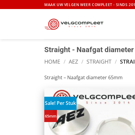
Ga
MAAK UW VELGEN WEER COMPLEET - SINDS 20
naar
inhoud
Straight - Naafgat diamet
HOME
/
AEZ
/
STRAIGHT
/
STRAI
Straight – Naafgat diameter 65mm
Sale! Per Stuk
65mm