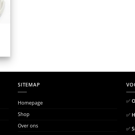
SITEMAP
VO
✅
O
Homepage
Shop
✅
H
Over ons
✅
S