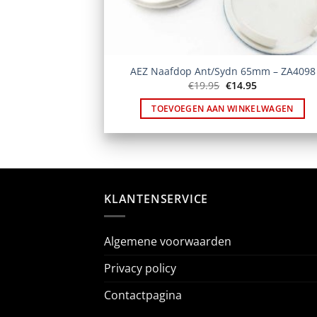
AEZ Naafdop Ant/Sydn 65mm – ZA4098
Oorspronkelijke
Huidige
€
19.95
€
14.95
prijs
prijs
was:
is:
TOEVOEGEN AAN WINKELWAGEN
€19.95.
€14.95.
KLANTENSERVICE
Algemene voorwaarden
Privacy policy
Contactpagina