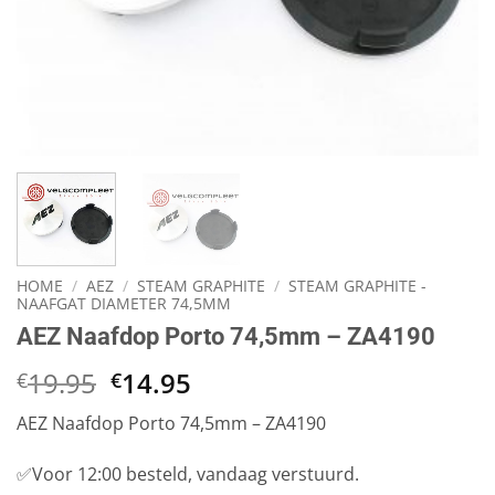
HOME
/
AEZ
/
STEAM GRAPHITE
/
STEAM GRAPHITE -
NAAFGAT DIAMETER 74,5MM
AEZ Naafdop Porto 74,5mm – ZA4190
Oorspronkelijke
Huidige
19.95
14.95
€
€
prijs
prijs
AEZ Naafdop Porto 74,5mm – ZA4190
was:
is:
€19.95.
€14.95.
✅Voor 12:00 besteld, vandaag verstuurd.