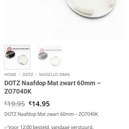
HOME
/
DOTZ
/
MUGELLO DARK
DOTZ Naafdop Mat zwart 60mm –
ZO7040K
Oorspronkelijke
Huidige
19.95
14.95
€
€
prijs
prijs
DOTZ Naafdop Mat zwart 60mm – ZO7040K
was:
is:
€19.95.
€14.95.
✅Voor 12:00 besteld, vandaag verstuurd.