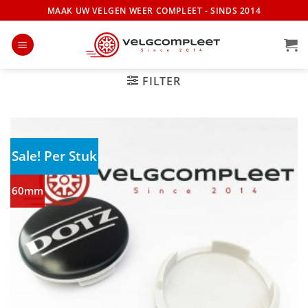
Ga
MAAK UW VELGEN WEER COMPLEET - SINDS 2014
naar
inhoud
FILTER
Sale! Per Stuk
60mm